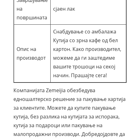
на
сјаен лак
површината
Снабдување со амбалажа
Кутија со зрна кафе од бел
Опис на
картон. Како производител,
производот
можеме да ги заштедиме
вашите трошоци на секој
начин. Прашајте сега!
Компанијата Zemeijia обезбедува
едношалтерско решение за пакување хартија
за клиентите. Можете да купите пакување
кутија, без разлика на кутијата за испорака,
кутија за подароци или пакување на
малопродажни производи. Добредојдовте да