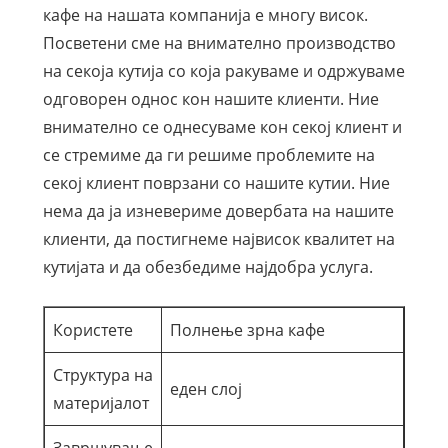
кафе на нашата компанија е многу висок.
Посветени сме на внимателно производство
на секоја кутија со која ракуваме и одржуваме
одговорен однос кон нашите клиенти. Ние
внимателно се однесуваме кон секој клиент и
се стремиме да ги решиме проблемите на
секој клиент поврзани со нашите кутии. Ние
нема да ја изневериме довербата на нашите
клиенти, да постигнеме највисок квалитет на
кутијата и да обезбедиме најдобра услуга.
Користете
Полнење зрна кафе
Структура на
еден слој
материјалот
Завршување