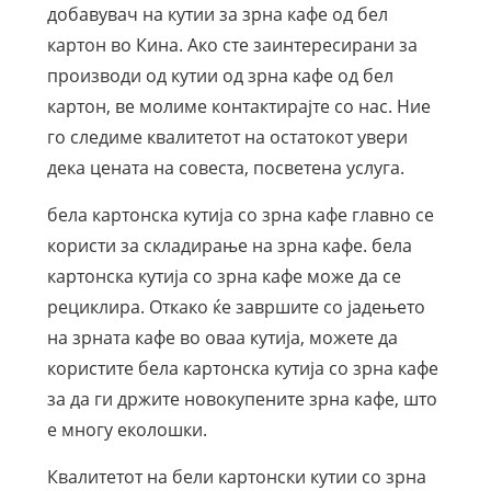
добавувач на кутии за зрна кафе од бел
картон во Кина. Ако сте заинтересирани за
производи од кутии од зрна кафе од бел
картон, ве молиме контактирајте со нас. Ние
го следиме квалитетот на остатокот увери
дека цената на совеста, посветена услуга.
бела картонска кутија со зрна кафе главно се
користи за складирање на зрна кафе. бела
картонска кутија со зрна кафе може да се
рециклира. Откако ќе завршите со јадењето
на зрната кафе во оваа кутија, можете да
користите бела картонска кутија со зрна кафе
за да ги држите новокупените зрна кафе, што
е многу еколошки.
Квалитетот на бели картонски кутии со зрна