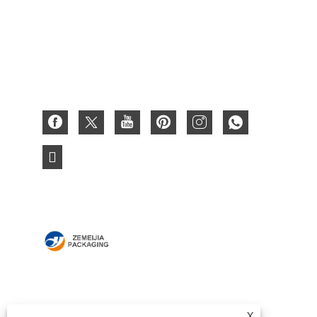
Кутија за хартија
Брановидна кутија
3D хартиена картичка
ДОМА
ЗА НАС
ПРОИЗВОДИ
ВЕСТИ
X