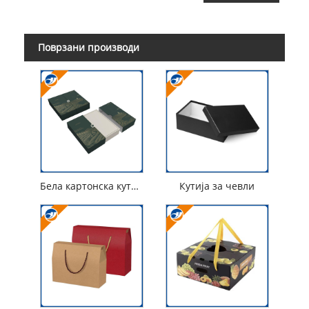
Поврзани производи
Бела картонска кутија за ориз
Кутија за чевли