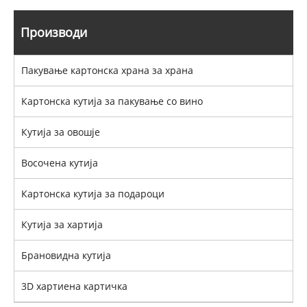
Производи
Пакување картонска храна за храна
Картонска кутија за пакување со вино
Кутија за овошје
Восочена кутија
Картонска кутија за подароци
Кутија за хартија
Брановидна кутија
3D хартиена картичка