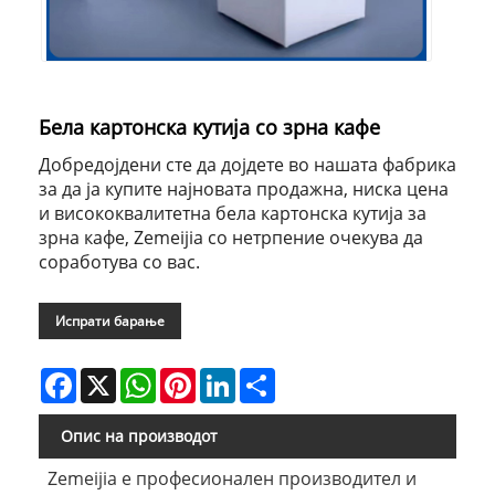
Бела картонска кутија со зрна кафе
Добредојдени сте да дојдете во нашата фабрика
за да ја купите најновата продажна, ниска цена
и висококвалитетна бела картонска кутија за
зрна кафе, Zemeijia со нетрпение очекува да
соработува со вас.
Испрати барање
Facebook
X
WhatsApp
Pinterest
LinkedIn
Share
Опис на производот
Zemeijia е професионален производител и