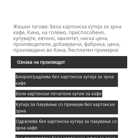
Жешки тагови: Бела картонска кутија за зрна
кафе, Кина, на големо, приспособено,
купувајте, евтино, квалитет, ниска цена,
производители, добавувачи, фабрика, цена,
произведено во Кина, бесплатен примерок
Ознака на производот
Биоразградлива бел картонска кутија за зрна
кафе
Бели картонски печатени кутии за кафе
Кутија за пакување со премиум бел картонски
зрна
Одржлива бел картонска кутија за пакување со
зрна кафе