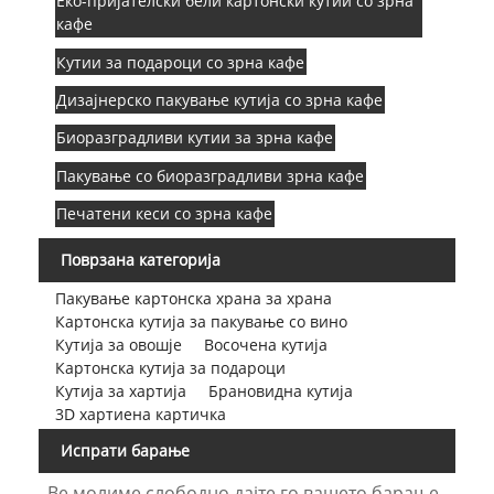
Еко-пријателски бели картонски кутии со зрна
кафе
Кутии за подароци со зрна кафе
Дизајнерско пакување кутија со зрна кафе
Биоразградливи кутии за зрна кафе
Пакување со биоразградливи зрна кафе
Печатени кеси со зрна кафе
Поврзана категорија
Пакување картонска храна за храна
Картонска кутија за пакување со вино
Кутија за овошје
Восочена кутија
Картонска кутија за подароци
Кутија за хартија
Брановидна кутија
3D хартиена картичка
Испрати барање
Ве молиме слободно дајте го вашето барање