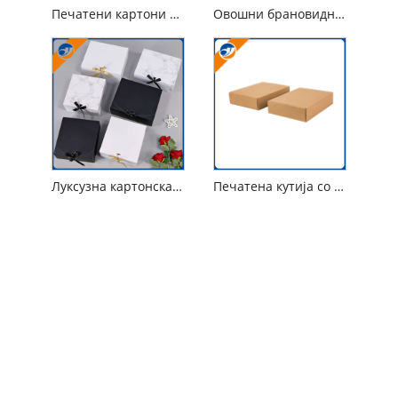
Печатени картони за храна во боја
Овошни брановидни картонски кутии
Луксузна картонска кутија за пакување за маска
Печатена кутија со капа од брановидна хартија
Контактирајте со нас
тел
+86-18053271162
Адреса